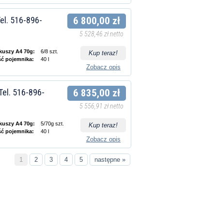
el. 516-896-
6 800,00 zł
5 528,46 zł netto
rkuszy A4 70g:
6/8 szt.
Kup teraz!
ść pojemnika:
40 l
Zobacz opis
Tel. 516-896-
6 835,00 zł
5 556,91 zł netto
rkuszy A4 70g:
5/70g szt.
Kup teraz!
ść pojemnika:
40 l
Zobacz opis
1
2
3
4
5
następne »