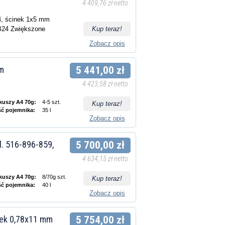
4 409,76 zł netto
4, ścinek 1x5 mm
24 Zwiększone
Kup teraz!
Zobacz opis
m
5 441,00 zł
4 423,58 zł netto
rkuszy A4 70g:
4-5 szt.
Kup teraz!
ść pojemnika:
35 l
Zobacz opis
l. 516-896-859,
5 700,00 zł
4 634,15 zł netto
rkuszy A4 70g:
8/70g szt.
Kup teraz!
ść pojemnika:
40 l
Zobacz opis
nek 0,78x11 mm
5 754,00 zł