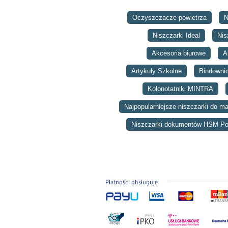
Oczyszczacze powietrza
N
Niszczarki Ideal
Nis
Akcesoria biurowe
A
Artykuły Szkolne
Bindowni
Kołonotatniki MINTRA
Najpopularniejsze niszczarki do ma
Niszczarki dokumentów HSM Po