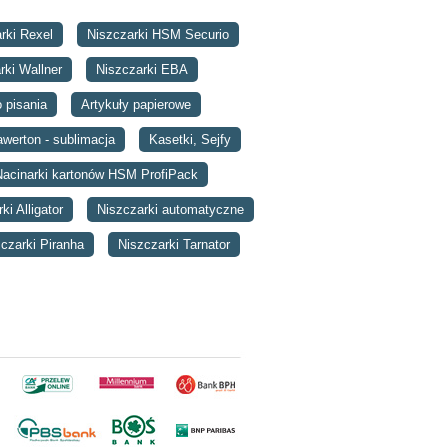
rki Rexel
Niszczarki HSM Securio
rki Wallner
Niszczarki EBA
 pisania
Artykuły papierowe
werton - sublimacja
Kasetki, Sejfy
Nacinarki kartonów HSM ProfiPack
ki Alligator
Niszczarki automatyczne
czarki Piranha
Niszczarki Tarnator