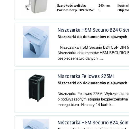
Szerokość wejścia:
240 mm
Ilość a
Poziom bezp. DIN 32757:
5
Objęto
Niszczarka HSM Securio B24 C śc
Niszczarki do dokumentów niejawnych
Niszczarka HSM Securio B24 CSF DIN 5
Niszczarka dokumentów HSM SECURIO B
bezpieczeństwo danych i...
Niszczarka Fellowes 225Mi
Niszczarki do dokumentów niejawnych
Niszczarka Fellowes 225Mi Wytrzymała n
o podwyższonym stopniu bezpieczeństwa
małego biura. Niszczy 14 kartek...
Niszczarka HSM Securio B24, ści