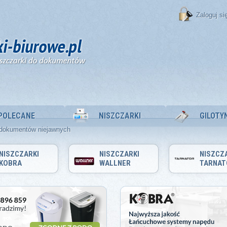
Zaloguj si
POLECANE
NISZCZARKI
GILOTY
 dokumentów niejawnych
NISZCZARKI
NISZCZARKI
NISZCZ
KOBRA
WALLNER
TARNAT