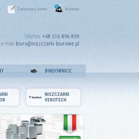
ę
Zarejestruj konto
Kontakt
Telefon:
+48 516 896 859
e-mail:
biuro@niszczarki-biurowe.pl
NY
BINDOWNICE
ARKI
NISZCZARKI
OR
VEROTECH