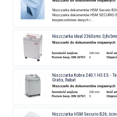
Niszczarki do dokumentów niejawnych
Niszczarka dokumentów HSM Securio B2
Niszczarka dokumentów HSM SECURIO B
bezpieczeństwo danych i...
Niszczarka Ideal 2360smc 0,8x5m
Niszczarki do dokumentów niejawnych
Szerokość wejścia:
240 mm
Ilość a
Poziom bezp. DIN 32757:
6
Objęto
Niszczarka Kobra 240.1 HS ES - Te
Gratis, Rabat
Niszczarki do dokumentów niejawnych
Szerokość wejścia:
240 mm
Ilość a
Poziom bezp. DIN 32757:
5
Objęto
Niszczarka HSM Securio B26, ści