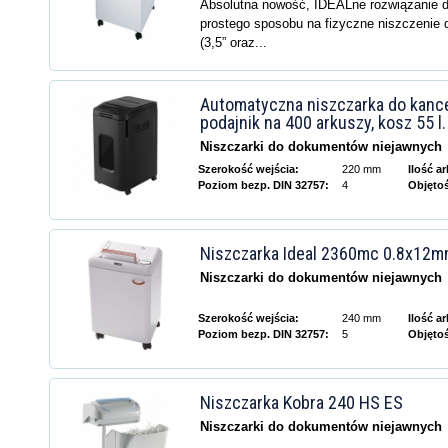
Absolutna nowość, IDEALne rozwiązanie d
prostego sposobu na fizyczne niszczenie
(3,5” oraz...
Automatyczna niszczarka do kancela
podajnik na 400 arkuszy, kosz 55 l.
Niszczarki do dokumentów niejawnych
Szerokość wejścia:
220 mm
Ilość a
Poziom bezp. DIN 32757:
4
Objęto
Niszczarka Ideal 2360mc 0.8x12
Niszczarki do dokumentów niejawnych
Szerokość wejścia:
240 mm
Ilość a
Poziom bezp. DIN 32757:
5
Objęto
Niszczarka Kobra 240 HS ES
Niszczarki do dokumentów niejawnych