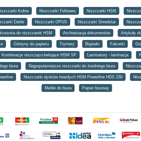
iszczarki Kobra
Niszczarki Fellowes
Niszczarki HSM
Niszcza
zczarki Dahle
Niszczarki OPUS
Niszczarki Shredstar
Niszcza
kcesoria do niszczarek HSM
Archiwizacja dokumentów
Artykuły do
ce
Gilotyny do papieru
Trymery
Bigówki
Falcerki
Gra
Kombinacje niszcząco-belujące HSM SP
Laminatory - laminacja
łego biura
Najpopularniejsze niszczarki do średniego biura
Niszczar
werline
Niszczarki dysków twardych HSM Powerline HDS 230
Nisz
Meble do biura
Papier biurowy