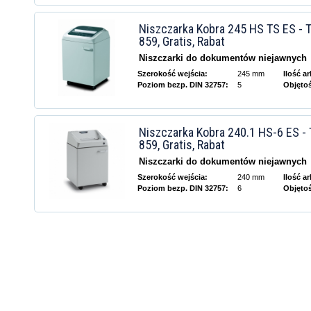
Niszczarka Kobra 245 HS TS ES - T
859, Gratis, Rabat
Niszczarki do dokumentów niejawnych
Szerokość wejścia:
245 mm
Ilość a
Poziom bezp. DIN 32757:
5
Objęto
Niszczarka Kobra 240.1 HS-6 ES - 
859, Gratis, Rabat
Niszczarki do dokumentów niejawnych
Szerokość wejścia:
240 mm
Ilość a
Poziom bezp. DIN 32757:
6
Objęto