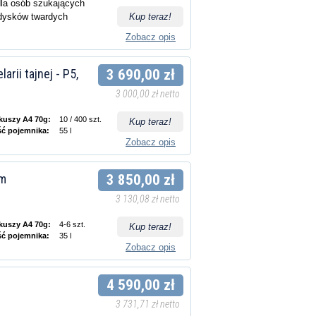
la osób szukających
 dysków twardych
Kup teraz!
Zobacz opis
rii tajnej - P5,
3 690,00 zł
3 000,00 zł netto
rkuszy A4 70g:
10 / 400 szt.
Kup teraz!
ść pojemnika:
55 l
Zobacz opis
mm
3 850,00 zł
3 130,08 zł netto
rkuszy A4 70g:
4-6 szt.
Kup teraz!
ść pojemnika:
35 l
Zobacz opis
4 590,00 zł
3 731,71 zł netto