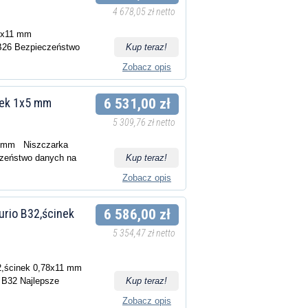
4 678,05 zł netto
,78x11 mm
26 Bezpieczeństwo
Kup teraz!
Zobacz opis
nek 1x5 mm
6 531,00 zł
5 309,76 zł netto
5 mm Niszczarka
eństwo danych na
Kup teraz!
Zobacz opis
rio B32,ścinek
6 586,00 zł
5 354,47 zł netto
,ścinek 0,78x11 mm
B32 Najlepsze
Kup teraz!
Zobacz opis