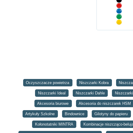
Oczyszczacze powietrza
Niszczarki Kobra
Niszcza
Niszczarki Ideal
Niszczarki Dahle
Niszczar
Akcesoria biurowe
Akcesoria do niszczarek HSM
Artykuły Szkolne
Bindownice
Gilotyny do papieru
Kołonotatniki MINTRA
Kombinacje niszcząco-belu