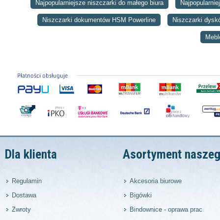
Najpopularniejsze niszczarki do małego biura
Najpopularnie
Niszczarki dokumentów HSM Powerline
Niszczarki dys
Mebl
Dla klienta
Asortyment naszeg
Regulamin
Akcesoria biurowe
Dostawa
Bigówki
Zwroty
Bindownice - oprawa prac