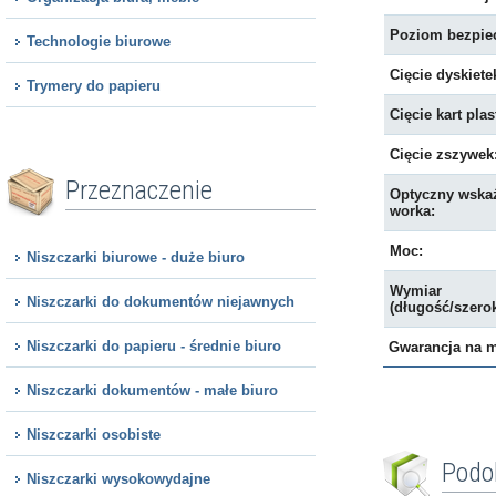
Poziom bezpiec
Technologie biurowe
Cięcie dyskiete
Trymery do papieru
Cięcie kart pla
Cięcie zszywek
Przeznaczenie
Optyczny wskaź
worka:
Moc:
Niszczarki biurowe - duże biuro
Wymiar
Niszczarki do dokumentów niejawnych
(długość/szero
Niszczarki do papieru - średnie biuro
Gwarancja na 
Niszczarki dokumentów - małe biuro
Niszczarki osobiste
Podo
Niszczarki wysokowydajne