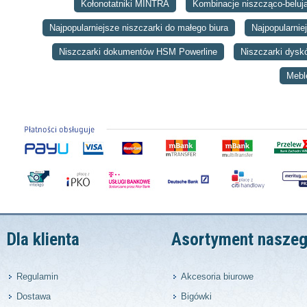
Kołonotatniki MINTRA
Kombinacje niszcząco-belu
Najpopularniejsze niszczarki do małego biura
Najpopularnie
Niszczarki dokumentów HSM Powerline
Niszczarki dys
Mebl
Dla klienta
Asortyment naszeg
Regulamin
Akcesoria biurowe
Dostawa
Bigówki