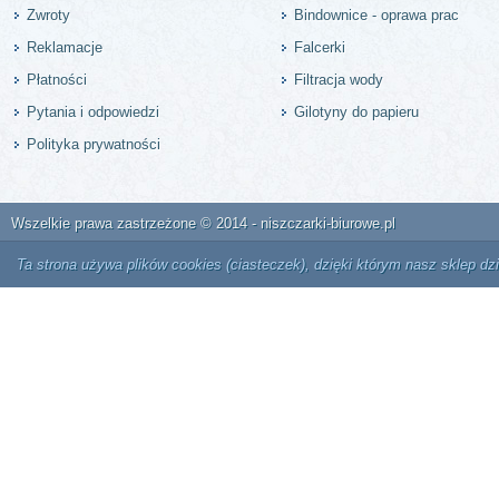
Zwroty
Bindownice - oprawa prac
Reklamacje
Falcerki
Płatności
Filtracja wody
Pytania i odpowiedzi
Gilotyny do papieru
Polityka prywatności
Wszelkie prawa zastrzeżone © 2014 - niszczarki-biurowe.pl
Ta strona używa plików cookies (ciasteczek), dzięki którym nasz sklep dz