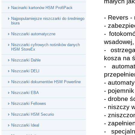
małych jak 
Nacinarki kartonów HSM ProfiPack
- Revers -
Najpopularniejsze niszczarki do średniego
biura
- zabezpie
- fotokom
Niszczarki automatyczne
wsadowej,
Niszczarki cyfrowych nośników danych
- ostrzeg
HSM StoreEx
kosza na ś
Niszczarki Dahle
- automa
Niszczarki DELI
przepełnie
- automaty
Niszczarki dokumentów HSM Powerline
- pojemnik
Niszczarki EBA
- drobne ś
Niszczarki Fellowes
- niszczy 
- zniszczo
Niszczarki HSM Securio
- zapełnie
Niszczarki Ideal
- specja