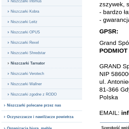
Niszczarki Intimus
zszywek, s
- bardzo ł
Niszczarki Kobra
- gwarancj
Niszczarki Leitz
GPSR:
Niszczarki OPUS
Grand Spół
Niszczarki Rexel
PODMIOT
Niszczarki Shredstar
Niszczarki Tarnator
GRAND Spó
NIP 5860
Niszczarki Verotech
ul. Anton
Niszczarki Wallner
81-366 Gd
Niszczarki zgodne z RODO
Polska
Niszczarki polecane przez nas
EMAIL:
in
Oczyszczacze i nawilżacze powietrza
Szerokość wejś
Organizacja biura, meble