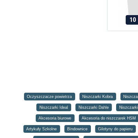
10 
Oczyszczacze powietrza
Niszczarki Kobra
Niszcza
Niszczarki Ideal
Niszczarki Dahle
Niszczar
Akcesoria biurowe
Akcesoria do niszczarek HSM
Artykuły Szkolne
Bindownice
Gilotyny do papieru